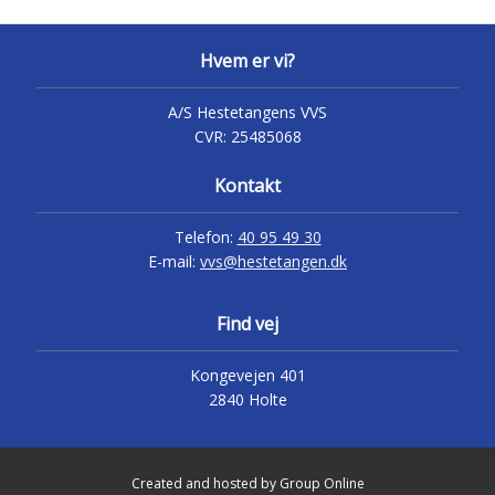
Hvem er vi?
A/S Hestetangens VVS
CVR:
25485068
Kontakt
Telefon:
40 95 49 30
E-mail:
vvs@hestetangen.dk
​Find vej
Kongevejen 401
2840 Holte​
Created and hosted by Group Online