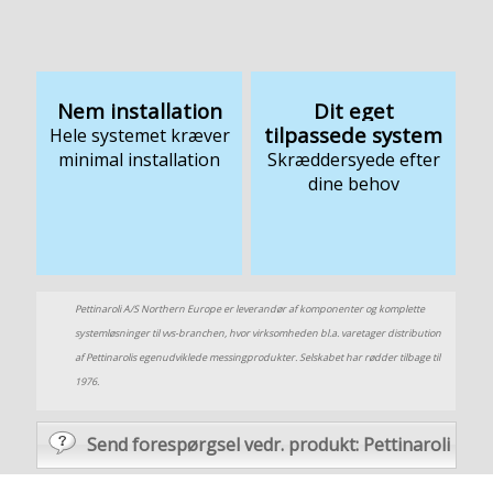
Nem installation
Dit eget
tilpassede system
Hele systemet kræver
minimal installation
Skræddersyede efter
dine behov
Pettinaroli A/S Northern Europe er leverandør af komponenter og komplette
systemløsninger til vvs-branchen, hvor virksomheden bl.a. varetager distribution
af Pettinarolis egenudviklede messingprodukter. Selskabet har rødder tilbage til
1976.
Send forespørgsel vedr. produkt: Pettinaroli