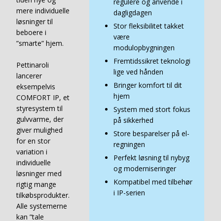
regulere og anvende i
mere individuelle
dagligdagen
løsninger til
Stor fleksibilitet takket
beboere i
være
”smarte” hjem.
modulopbygningen
Fremtidssikret teknologi
Pettinaroli
lige ved hånden
lancerer
Bringer komfort til dit
eksempelvis
hjem
COMFORT IP, et
styresystem til
System med stort fokus
gulvvarme, der
på sikkerhed
giver mulighed
Store besparelser på el-
for en stor
regningen
variation i
Perfekt løsning til nybyg
individuelle
og moderniseringer
løsninger med
Kompatibel med tilbehør
rigtig mange
i IP-serien
tilkøbsprodukter.
Alle systemerne
kan ”tale