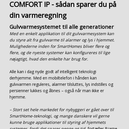
COMFORT IP - sådan sparer du på
din varmeregning
Gulvvarmesystemet til alle generationer
Med en enkelt applikation til dit gulvvarmesystem kan
du styre alt fra gulvvarme til alarmer og lys i hjemmet.
Mulighederne inden for SmartHomes bliver flere og
flere, og de nyeste systemer kan konfigureres til lige
nøjagtigt, hvad den enkelte har brug for.
Alle kan i dag nyde godt af intelligent teknologi
derhjemme. Med en mobiltelefon i hånden kan
gulvvarmen reguleres, alarmer tilsluttes, lys indstilles og
persienner lukkes og åbnes – også når man ikke er
hjemme.
– Stort set hele markedet for nybyggeri er gået over til
SmartHome-teknologi, og mange danskere vil gerne
kunne bruge applikationer til styring af hjemmets
systemer, fordi det sparer penge og tid
, fortæller Bjarne